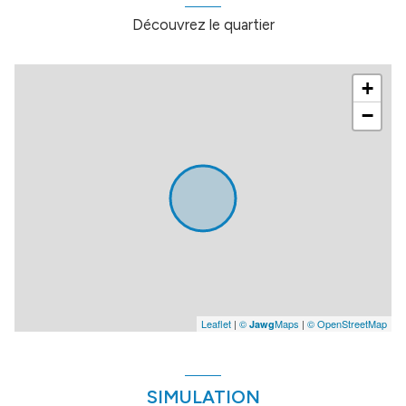
Découvrez le quartier
+
−
Leaflet
|
©
Maps
|
© OpenStreetMap
Jawg
SIMULATION