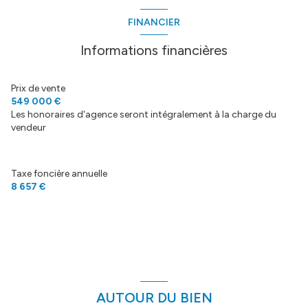
exposition Sud-Ouest
FINANCIER
5 niveau(x)
Informations financières
3 étage(s)
Prix de vente
549 000 €
Les honoraires d'agence seront intégralement à la charge du
ascenseur
vendeur
vue Panorama exceptionnel à 180°
Taxe foncière annuelle
8 657 €
cave
terrasse
accès handicapé
AUTOUR DU BIEN