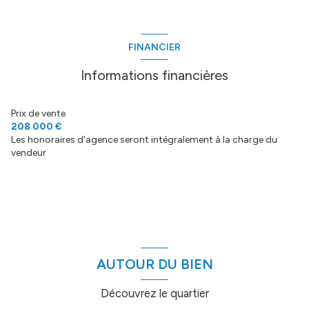
1 salle(s) d'eau
construit en 1985
FINANCIER
cuisine américaine (équipée)
Informations financières
Chauffage central : chaudière (fioul)
Prix de vente
208 000 €
Les honoraires d'agence seront intégralement à la charge du
1 garage(s)
vendeur
1 parking(s)
exposition Est-Ouest
1 niveau(x)
AUTOUR DU BIEN
vue village, montagnes
Découvrez le quartier