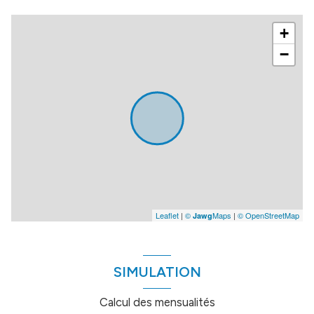
terrasse
+
arboré
−
piscinable
Leaflet
|
©
Maps
|
© OpenStreetMap
Jawg
SIMULATION
Calcul des mensualités