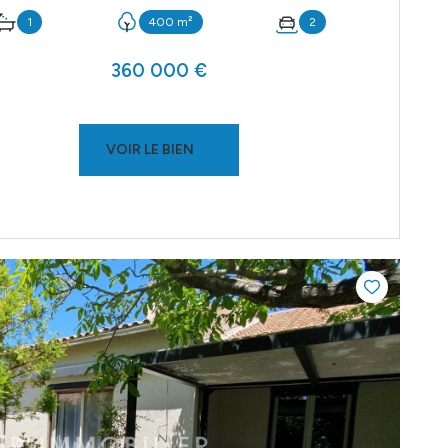
1
400 m²
2
360 000 €
VOIR LE BIEN