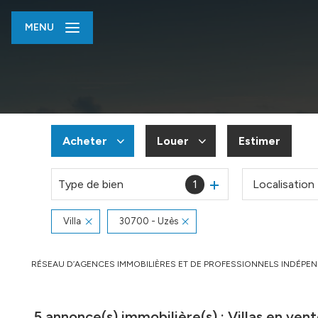
MENU
Acheter
Louer
Estimer
Type de bien
1
Localisation
De l'ancien
à l'année
Du neuf
En saisonnier
Villa
30700 - Uzès
De l'immo pro
De l'immo pro
RÉSEAU D’AGENCES IMMOBILIÈRES ET DE PROFESSIONNELS INDÉPE
5
annonce(s) immobilière(s) : Villas en ven