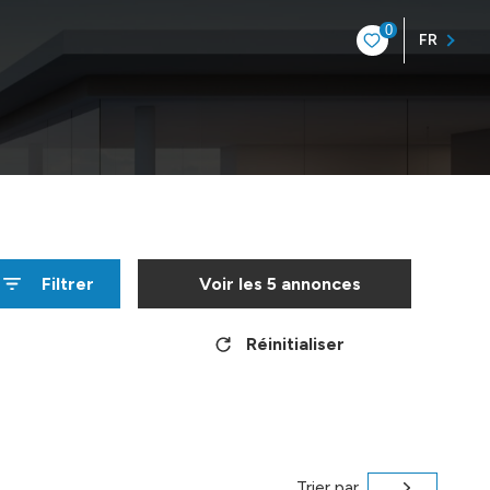
0
FR
Filtrer
Voir les
5
annonces
Réinitialiser
Trier par