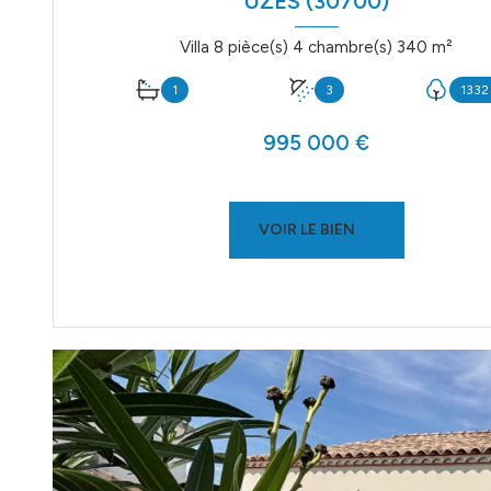
UZÈS (30700)
Villa 8 pièce(s) 4 chambre(s) 340 m²
1
3
1332
995 000 €
VOIR LE BIEN