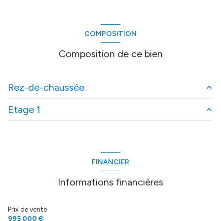
construit en 2003
cuisine séparée (équipée)
COMPOSITION
1 garage(s)
Composition de ce bien
4 parking(s)
Rez-de-chaussée
exposition Nord-Sud
Etage 1
Double garage
50 m²
1 niveau(x)
Rez-de-jardin
186 m²
1er étage
51 m²
Extérieurs
m²
vue Panoramique
FINANCIER
terrasse
Informations financières
interphone
Prix de vente
995 000 €