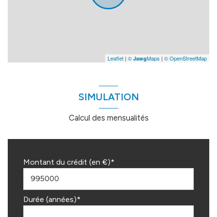
Leaflet
|
©
Maps
|
© OpenStreetMap
Jawg
SIMULATION
Calcul des mensualités
Montant du crédit (en €)*
Durée (années)*