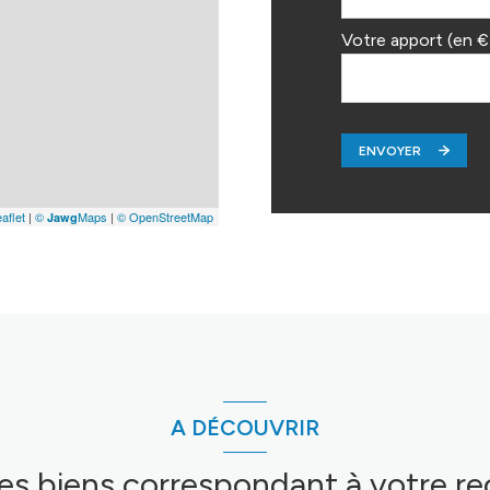
Votre apport (en €
ENVOYER
aflet
|
©
Maps
|
© OpenStreetMap
Jawg
A DÉCOUVRIR
res biens correspondant à votre r