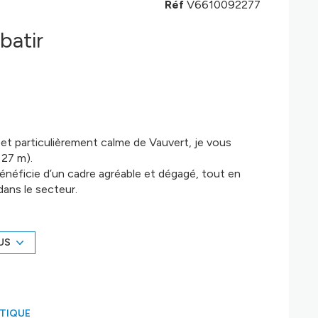
Réf
V6610092277
 batir
 et particulièrement calme de Vauvert, je vous
 27 m).
 bénéficie d’un cadre agréable et dégagé, tout en
dans le secteur.
 concrétiser votre projet de construction dans un
modités et des axes principaux.
lle et qualité de vie, en fait un bien rare sur le
US
ÉTIQUE
é sont disponibles sur le site
Géorisques