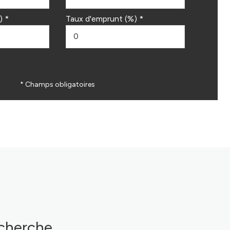
) *
Taux d'emprunt (%) *
* Champs obligatoires
echerche