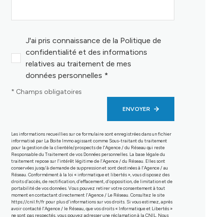
J'ai pris connaissance de la Politique de
confidentialité et des informations
relatives au traitement de mes
données personnelles *
* Champs obligatoires
ENVOYER
Les informations recueillies sur ce formulaire sont enregistrées dans un fichier
informatisé par La Boite Immo agissant comme Sous-traitant du traitement
pour la gestion de la clientèle/prospects de l'Agence / du Réseau qui reste
Responsable du Traitement de vos Données personnelles. La base légale du
traitement repose sur l'intérêt légitime de l'Agence / du Réseau. Elles sont
conservées jusqu'à demande de suppression et sont destinées à l'Agence / au
Réseau. Conformément à la loi « informatique et libertés », vous disposez des
droits d’accès, de rectification, d’effacement, d’opposition, de limitation et de
portabilité de vos données. Vous pouvez retirer votre consentement à tout
moment en contactant directement l’Agence / Le Réseau. Consultez le site
https://cnil.fr/fr
pour plus d’informations sur vos droits. Si vous estimez, après
avoir contacté l'Agence / le Réseau, que vos droits « Informatique et Libertés »
ne sont pas respectés, vous pouvez adresser une réclamation à la CNIL. Nous