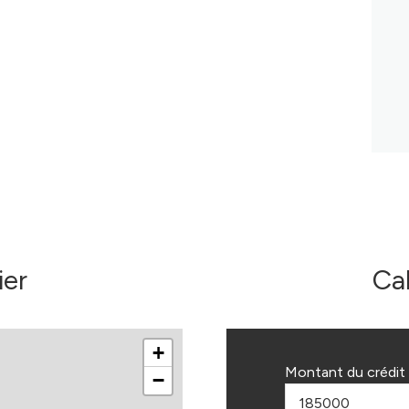
ier
Ca
+
Montant du crédit 
−