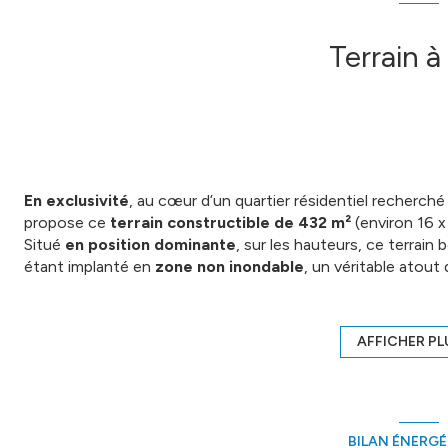
Terrain à
En exclusivité
, au cœur d’un quartier résidentiel recherché
propose ce
terrain constructible de 432 m²
(environ 16 x
Situé
en position dominante
, sur les hauteurs, ce terrain
étant implanté en
zone non inondable
, un véritable atout 
Partiellement viabilisé, il offre une belle opportunité pour
environnement serein, tout en restant à proximité des com
Son
environnement privilégié
, entre tranquillité résidentie
AFFICHER PL
marché local.
Isabelle Bakanyi - 06.98.44.09.60
Annonce proposée par un agent commercial
BILAN ÉNERG
Les informations sur les risques auxquels ce bien est expos