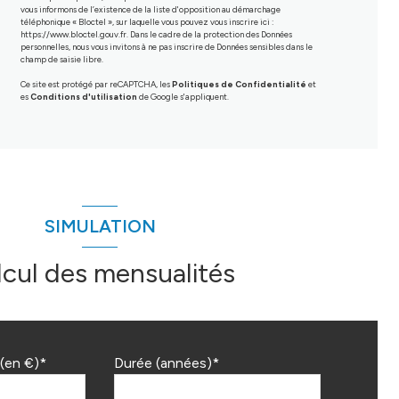
vous informons de l’existence de la liste d'opposition au démarchage
téléphonique « Bloctel », sur laquelle vous pouvez vous inscrire ici :
https://www.bloctel.gouv.fr
. Dans le cadre de la protection des Données
personnelles, nous vous invitons à ne pas inscrire de Données sensibles dans le
champ de saisie libre.
Ce site est protégé par reCAPTCHA, les
Politiques de Confidentialité
et
es
Conditions d'utilisation
de Google s'appliquent.
SIMULATION
lcul des mensualités
(en €)*
Durée (années)*