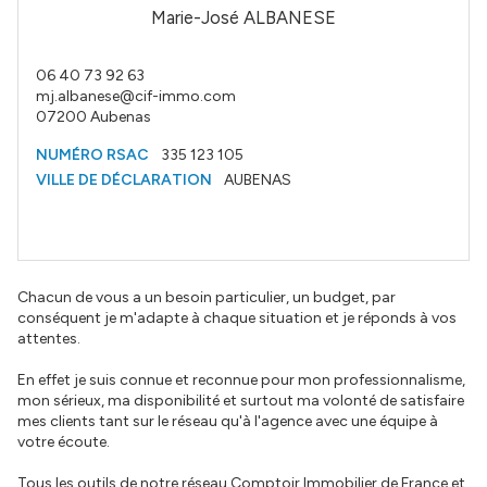
Marie-José ALBANESE
06 40 73 92 63
mj.albanese@cif-immo.com
07200
Aubenas
NUMÉRO RSAC
335 123 105
VILLE DE DÉCLARATION
AUBENAS
Chacun de vous a un besoin particulier, un budget, par
conséquent je m'adapte à chaque situation et je réponds à vos
attentes.
En effet je suis connue et reconnue pour mon professionnalisme,
mon sérieux, ma disponibilité et surtout ma volonté de satisfaire
mes clients tant sur le réseau qu'à l'agence avec une équipe à
votre écoute.
Tous les outils de notre réseau Comptoir Immobilier de France et