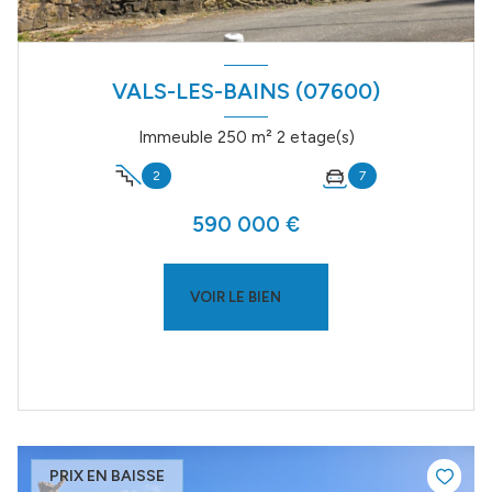
VALS-LES-BAINS (07600)
Immeuble 250 m² 2 etage(s)
2
7
590 000 €
VOIR LE BIEN
PRIX EN BAISSE