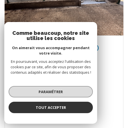
Comme beaucoup, notre site
utilise les cookies
VALS-LES-BAINS (07600)
On aimerait vous accompagner pendant
votre visite.
Studio 1 pièce(s) 18 m²
En poursuivant, vous acceptez l'utilisation des
cookies par ce site, afin de vous proposer des
1
contenus adaptés et réaliser des statistiques !
38 000 €
PARAMÉTRER
VOIR LE BIEN
TOUT ACCEPTER