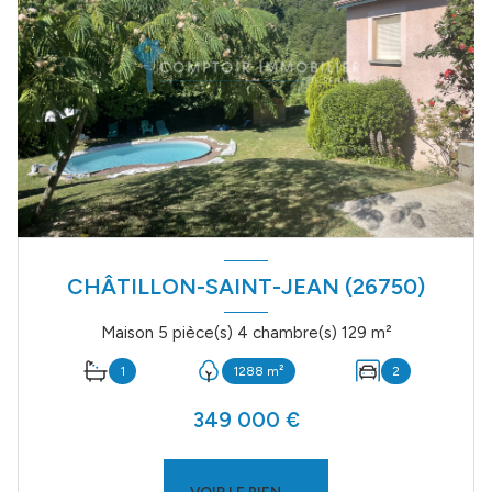
CHÂTILLON-SAINT-JEAN (26750)
Maison 5 pièce(s) 4 chambre(s) 129 m²
1
1288 m²
2
349 000 €
VOIR LE BIEN